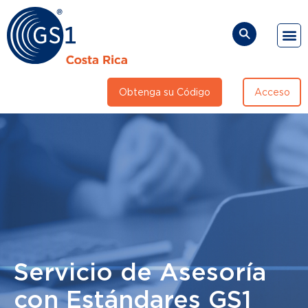
Soluciones y Secto
Sobr
Direc
Preg
Obtenga su Código
Acceso
Servicio de Asesoría
con Estándares GS1