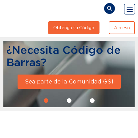
Obtenga su Código
Acceso
¿Necesita Código de
Barras?
Sea parte de la Comunidad GS1