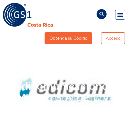
Obtenga su Código
Acceso
Directorio de
Proveedores:
Edicomunicaciones
México S.A DE C.V.