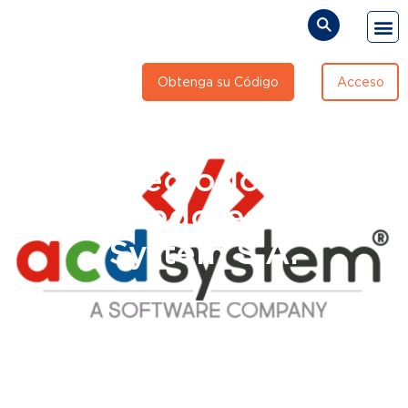
Obtenga su Código
Acceso
Directorio de
Proveedores: ACD
System S.A.