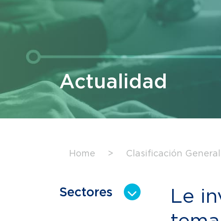
Actualidad
Home
>
Clasificación General
Le i
Sectores
temas