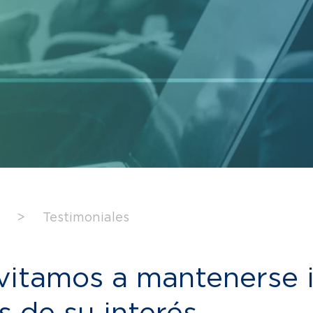
>
Testimoniales
nvitamos a mantenerse
 de su interés.