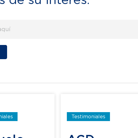
iales
Testimoniales